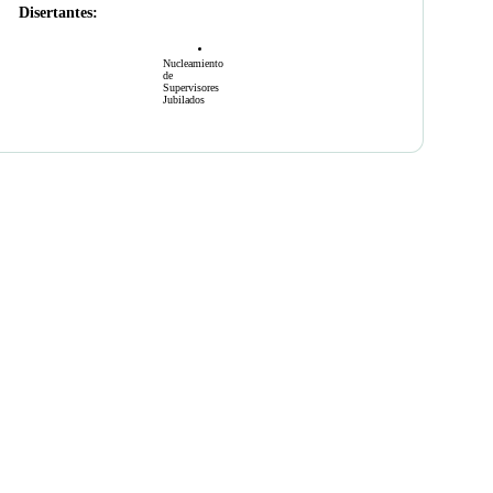
Disertantes:
Nucleamiento
de
Supervisores
Jubilados