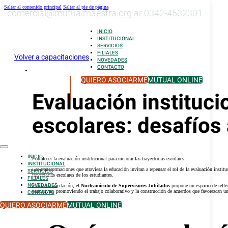
Saltar al contenido principal
Saltar al pie de página
comercial@mutualmaestra.org.ar
0342-4532301
INICIO
INSTITUCIONAL
SERVICIOS
FILIALES
Volver a capacitaciones
NOVEDADES
CONTACTO
QUIERO ASOCIARME
MUTUAL ONLINE
Evaluación instituci
escolares: desafíos
INICIO
Fortalecer la evaluación institucional para mejorar las trayectorias escolares.
INSTITUCIONAL
Las transformaciones que atraviesa la educación invitan a repensar el rol de la evaluación instit
SERVICIOS
trayectorias escolares de los estudiantes.
FILIALES
NOVEDADES
En esta capacitación, el
Nucleamiento de Supervisores Jubilados
propone un espacio de reflex
educativas, promoviendo el trabajo colaborativo y la construcción de acuerdos que favorezcan u
CONTACTO
QUIERO ASOCIARME
MUTUAL ONLINE