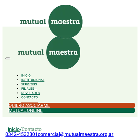
Saltar al contenido principal
Saltar al pie de página
INICIO
INSTITUCIONAL
SERVICIOS
FILIALES
NOVEDADES
CONTACTO
QUIERO ASOCIARME
MUTUAL ONLINE
Inicio
/
Contacto
0342-4532301
comercial@mutualmaestra.org.ar