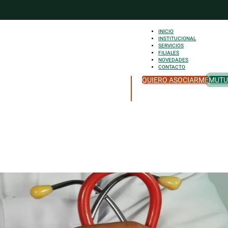
INICIO
aela
INSTITUCIONAL
SERVICIOS
FILIALES
NOVEDADES
CONTACTO
QUIERO ASOCIARME
MUTU