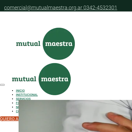
Saltar al contenido principal
Saltar al pie de página
comercial@mutualmaestra.org.ar
0342-4532301
Ubicación de
INICIO
INSTITUCIONAL
SERVICIOS
FILIALES
NOVEDADES
CONTACTO
QUIERO ASOCIARME
MUTUAL ONLINE