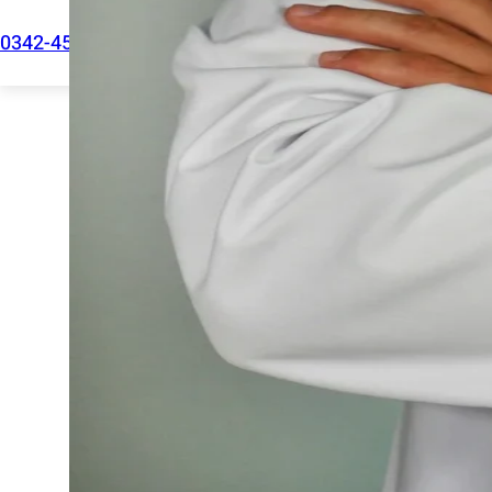
0342-4532301
comercial@mutualmaestra.org.ar