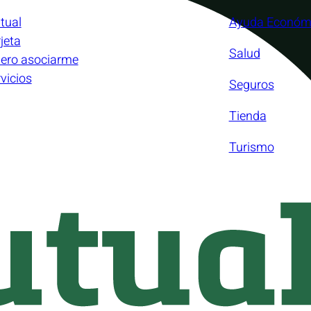
tual
Ayuda Económ
jeta
Salud
iero asociarme
vicios
Seguros
Tienda
Turismo