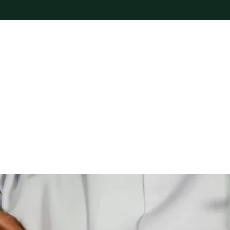
 convenio:
Raf