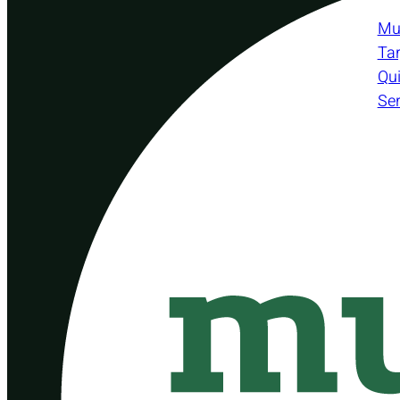
Mu
Tar
Qu
Ser