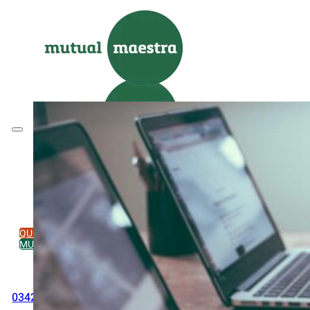
Saltar al contenido principal
Saltar al pie de página
INICIO
INSTITUCIONAL
SERVICIOS
FILIALES
NOVEDADES
CONTACTO
QUIERO ASOCIARME
MUTUAL ONLINE
0342-4532301
comercial@mutualmaestra.org.ar