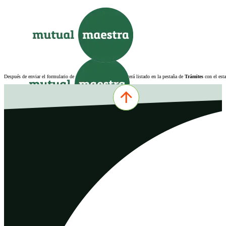
Saltar al contenido principal
Saltar al pie de página
Después de enviar el formulario de solicitud, el trámite aparecerá listado en la pestaña de
Trámites
con el est
INICIO
INSTITUCIONAL
SERVICIOS
FILIALES
NOVEDADES
CONTACTO
QUIERO ASOCIARME
MUTUAL ONLINE
0342-4532301
comercial@mutualmaestra.org.ar