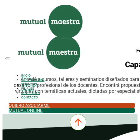
Saltar al contenido principal
Saltar al pie de página
F
Cap
INICIO
Accedé a cursos, talleres y seminarios diseñados par
INSTITUCIONAL
desarrollo profesional de los docentes. Encontrá propues
SERVICIOS
FILIALES
virtuales con temáticas actuales, dictadas por especialis
NOVEDADES
CONTACTO
QUIERO ASOCIARME
MUTUAL ONLINE
0342-4532301
comercial@mutualmaestra.org.ar