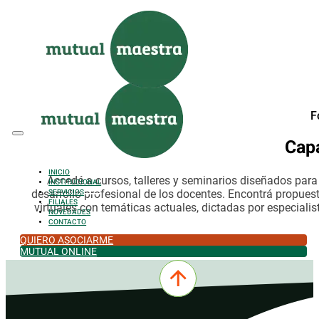
Saltar al contenido principal
Saltar al pie de página
F
Cap
INICIO
Accedé a cursos, talleres y seminarios diseñados par
INSTITUCIONAL
desarrollo profesional de los docentes. Encontrá propues
SERVICIOS
FILIALES
virtuales con temáticas actuales, dictadas por especialis
NOVEDADES
CONTACTO
QUIERO ASOCIARME
MUTUAL ONLINE
0342-4532301
comercial@mutualmaestra.org.ar