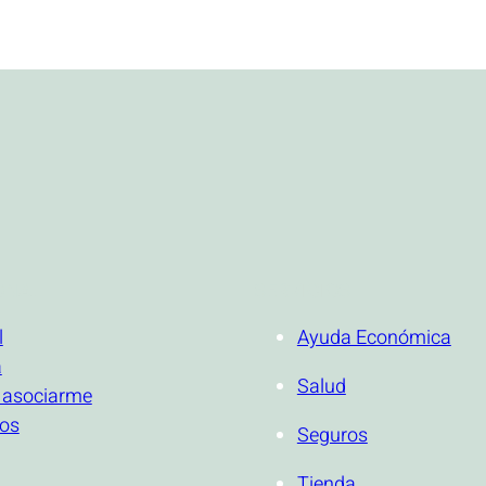
ONAL
SERVICIOS
l
Ayuda Económica
a
Salud
 asociarme
ios
Seguros
Tienda