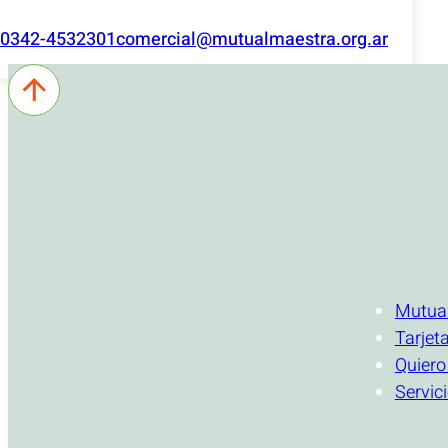
0342-4532301
comercial@mutualmaestra.org.ar
INSTITUCI
Mutua
Tarjet
Quiero
Servic