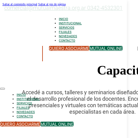
Saltar al contenido principal
Saltar al pie de página
comercial@mutualmaestra.org.ar
0342-4532301
INICIO
INSTITUCIONAL
SERVICIOS
FILIALES
NOVEDADES
CONTACTO
QUIERO ASOCIARME
MUTUAL ONLINE
Capaci
Accedé a cursos, talleres y seminarios diseña
INICIO
el desarrollo profesional de los docentes. En
INSTITUCIONAL
SERVICIOS
presenciales y virtuales con temáticas actual
FILIALES
especialistas en cada área.
NOVEDADES
CONTACTO
QUIERO ASOCIARME
MUTUAL ONLINE