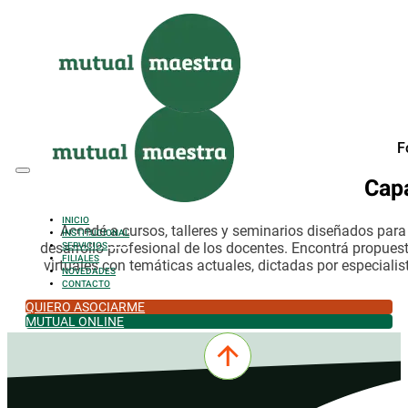
Saltar al contenido principal
Saltar al pie de página
F
Cap
INICIO
Accedé a cursos, talleres y seminarios diseñados par
INSTITUCIONAL
desarrollo profesional de los docentes. Encontrá propues
SERVICIOS
FILIALES
virtuales con temáticas actuales, dictadas por especialis
NOVEDADES
CONTACTO
QUIERO ASOCIARME
MUTUAL ONLINE
0342-4532301
comercial@mutualmaestra.org.ar