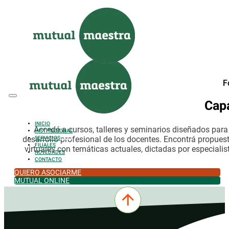
Saltar al contenido principal
Saltar al pie de página
F
Cap
INICIO
Accedé a cursos, talleres y seminarios diseñados par
INSTITUCIONAL
desarrollo profesional de los docentes. Encontrá propues
SERVICIOS
FILIALES
virtuales con temáticas actuales, dictadas por especialis
NOVEDADES
CONTACTO
QUIERO ASOCIARME
MUTUAL ONLINE
0342-4532301
comercial@mutualmaestra.org.ar