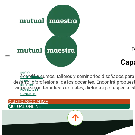
Saltar al contenido principal
Saltar al pie de página
F
Cap
INICIO
Accedé a cursos, talleres y seminarios diseñados par
INSTITUCIONAL
desarrollo profesional de los docentes. Encontrá propues
SERVICIOS
FILIALES
virtuales con temáticas actuales, dictadas por especialis
NOVEDADES
CONTACTO
QUIERO ASOCIARME
MUTUAL ONLINE
0342-4532301
comercial@mutualmaestra.org.ar