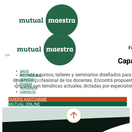
Saltar al contenido principal
Saltar al pie de página
F
Cap
INICIO
Accedé a cursos, talleres y seminarios diseñados par
INSTITUCIONAL
desarrollo profesional de los docentes. Encontrá propues
SERVICIOS
FILIALES
virtuales con temáticas actuales, dictadas por especialis
NOVEDADES
CONTACTO
QUIERO ASOCIARME
MUTUAL ONLINE
0342-4532301
comercial@mutualmaestra.org.ar