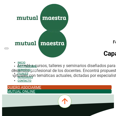
Saltar al contenido principal
Saltar al pie de página
F
Cap
INICIO
Accedé a cursos, talleres y seminarios diseñados par
INSTITUCIONAL
desarrollo profesional de los docentes. Encontrá propues
SERVICIOS
FILIALES
virtuales con temáticas actuales, dictadas por especialis
NOVEDADES
CONTACTO
QUIERO ASOCIARME
MUTUAL ONLINE
0342-4532301
comercial@mutualmaestra.org.ar