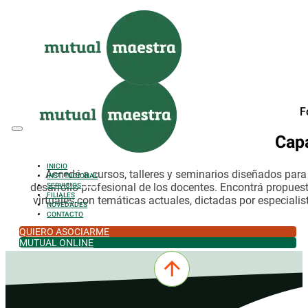
Saltar al contenido principal
Saltar al pie de página
F
Cap
INICIO
Accedé a cursos, talleres y seminarios diseñados par
INSTITUCIONAL
desarrollo profesional de los docentes. Encontrá propues
SERVICIOS
FILIALES
virtuales con temáticas actuales, dictadas por especialis
NOVEDADES
CONTACTO
QUIERO ASOCIARME
MUTUAL ONLINE
0342-4532301
comercial@mutualmaestra.org.ar