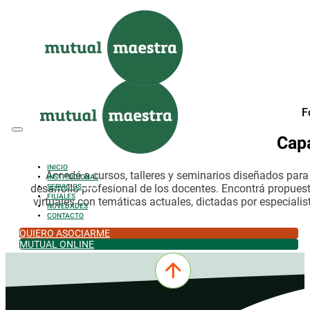
Saltar al contenido principal
Saltar al pie de página
F
Cap
INICIO
Accedé a cursos, talleres y seminarios diseñados par
INSTITUCIONAL
desarrollo profesional de los docentes. Encontrá propues
SERVICIOS
FILIALES
virtuales con temáticas actuales, dictadas por especialis
NOVEDADES
CONTACTO
QUIERO ASOCIARME
MUTUAL ONLINE
0342-4532301
comercial@mutualmaestra.org.ar