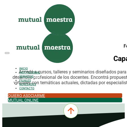
Saltar al contenido principal
Saltar al pie de página
F
Cap
INICIO
Accedé a cursos, talleres y seminarios diseñados par
INSTITUCIONAL
desarrollo profesional de los docentes. Encontrá propues
SERVICIOS
FILIALES
virtuales con temáticas actuales, dictadas por especialis
NOVEDADES
CONTACTO
QUIERO ASOCIARME
MUTUAL ONLINE
0342-4532301
comercial@mutualmaestra.org.ar