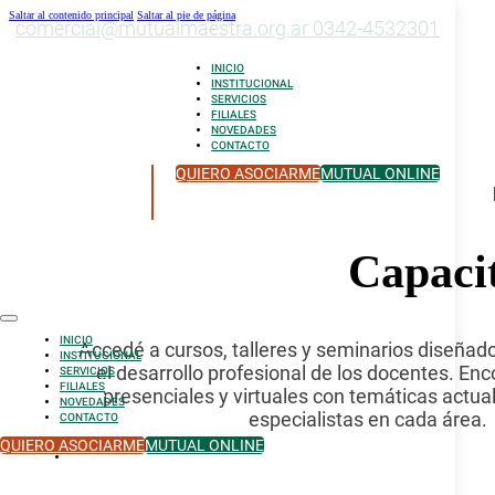
Saltar al contenido principal
Saltar al pie de página
comercial@mutualmaestra.org.ar
0342-4532301
INICIO
INSTITUCIONAL
SERVICIOS
FILIALES
NOVEDADES
CONTACTO
QUIERO ASOCIARME
MUTUAL ONLINE
Capaci
INICIO
Accedé a cursos, talleres y seminarios diseña
INSTITUCIONAL
el desarrollo profesional de los docentes. En
SERVICIOS
FILIALES
presenciales y virtuales con temáticas actual
NOVEDADES
especialistas en cada área.
CONTACTO
QUIERO ASOCIARME
MUTUAL ONLINE