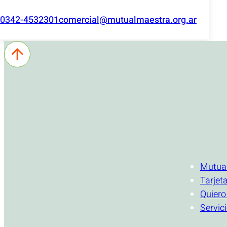
0342-4532301
comercial@mutualmaestra.org.ar
INSTITUCI
Mutua
Tarjet
Quiero
Servic