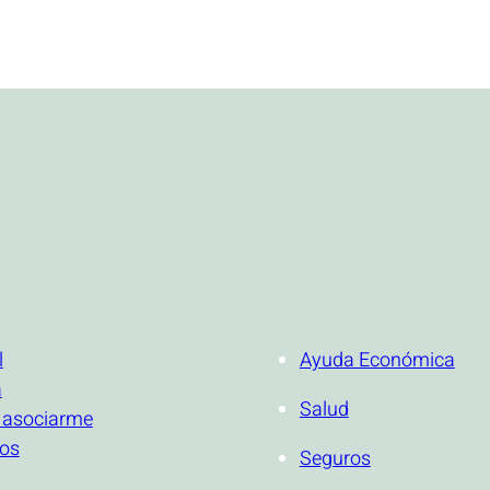
ONAL
SERVICIOS
l
Ayuda Económica
a
Salud
 asociarme
ios
Seguros