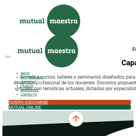
Saltar al contenido principal
Saltar al pie de página
F
Cap
INICIO
Accedé a cursos, talleres y seminarios diseñados par
INSTITUCIONAL
desarrollo profesional de los docentes. Encontrá propues
SERVICIOS
FILIALES
virtuales con temáticas actuales, dictadas por especialis
NOVEDADES
CONTACTO
QUIERO ASOCIARME
MUTUAL ONLINE
0342-4532301
comercial@mutualmaestra.org.ar