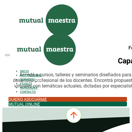
Saltar al contenido principal
Saltar al pie de página
F
Cap
INICIO
Accedé a cursos, talleres y seminarios diseñados par
INSTITUCIONAL
desarrollo profesional de los docentes. Encontrá propues
SERVICIOS
FILIALES
virtuales con temáticas actuales, dictadas por especialis
NOVEDADES
CONTACTO
QUIERO ASOCIARME
MUTUAL ONLINE
0342-4532301
comercial@mutualmaestra.org.ar