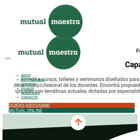
Saltar al contenido principal
Saltar al pie de página
F
Cap
INICIO
Accedé a cursos, talleres y seminarios diseñados par
INSTITUCIONAL
desarrollo profesional de los docentes. Encontrá propues
SERVICIOS
FILIALES
virtuales con temáticas actuales, dictadas por especialis
NOVEDADES
CONTACTO
QUIERO ASOCIARME
MUTUAL ONLINE
0342-4532301
comercial@mutualmaestra.org.ar