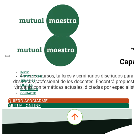
Saltar al contenido principal
Saltar al pie de página
F
Cap
INICIO
Accedé a cursos, talleres y seminarios diseñados par
INSTITUCIONAL
desarrollo profesional de los docentes. Encontrá propues
SERVICIOS
FILIALES
virtuales con temáticas actuales, dictadas por especialis
NOVEDADES
CONTACTO
QUIERO ASOCIARME
MUTUAL ONLINE
0342-4532301
comercial@mutualmaestra.org.ar