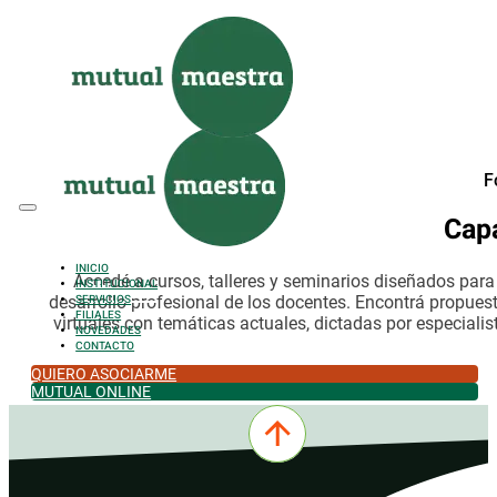
Saltar al contenido principal
Saltar al pie de página
F
Cap
INICIO
Accedé a cursos, talleres y seminarios diseñados par
INSTITUCIONAL
desarrollo profesional de los docentes. Encontrá propues
SERVICIOS
FILIALES
virtuales con temáticas actuales, dictadas por especialis
NOVEDADES
CONTACTO
QUIERO ASOCIARME
MUTUAL ONLINE
0342-4532301
comercial@mutualmaestra.org.ar