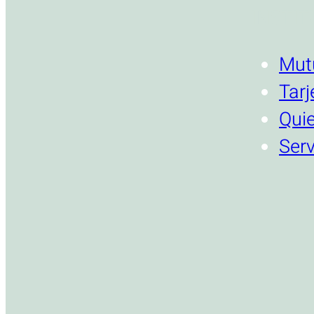
INSTI
Mut
Tarj
Qui
Serv