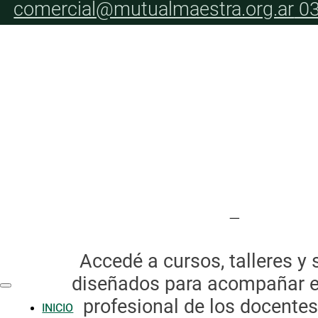
comercial@mutualmaestra.org.ar
03
Saltar al contenido principal
Saltar al pie de página
Forma
Capacit
Accedé a cursos, talleres y
diseñados para acompañar el
profesional de los docentes
INICIO