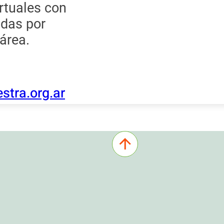
rtuales con
adas por
área.
tra.org.ar