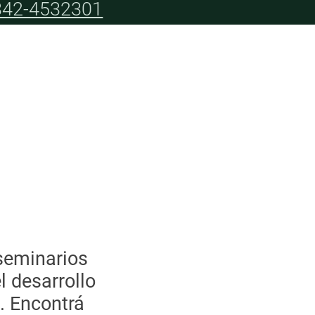
42-4532301
ción que potencia tu crecimiento
aciones Mutual Maes
 seminarios
 desarrollo
. Encontrá