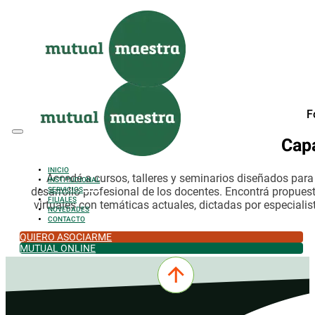
Saltar al contenido principal
Saltar al pie de página
F
Cap
INICIO
Accedé a cursos, talleres y seminarios diseñados par
INSTITUCIONAL
desarrollo profesional de los docentes. Encontrá propues
SERVICIOS
FILIALES
virtuales con temáticas actuales, dictadas por especialis
NOVEDADES
CONTACTO
QUIERO ASOCIARME
MUTUAL ONLINE
0342-4532301
comercial@mutualmaestra.org.ar