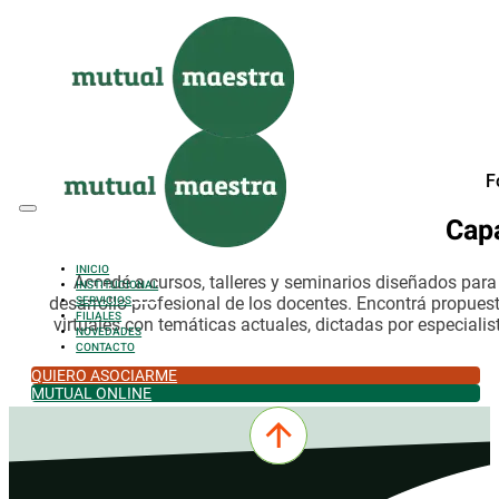
Saltar al contenido principal
Saltar al pie de página
F
Cap
INICIO
Accedé a cursos, talleres y seminarios diseñados par
INSTITUCIONAL
desarrollo profesional de los docentes. Encontrá propues
SERVICIOS
FILIALES
virtuales con temáticas actuales, dictadas por especialis
NOVEDADES
CONTACTO
QUIERO ASOCIARME
MUTUAL ONLINE
0342-4532301
comercial@mutualmaestra.org.ar