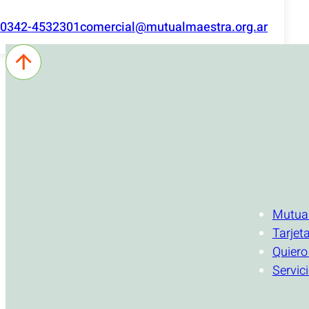
0342-4532301
comercial@mutualmaestra.org.ar
INSTITUCI
Mutua
Tarjet
Quiero
Servic