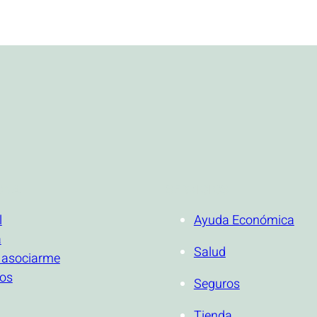
ONAL
SERVICIOS
l
Ayuda Económica
a
Salud
 asociarme
ios
Seguros
Tienda