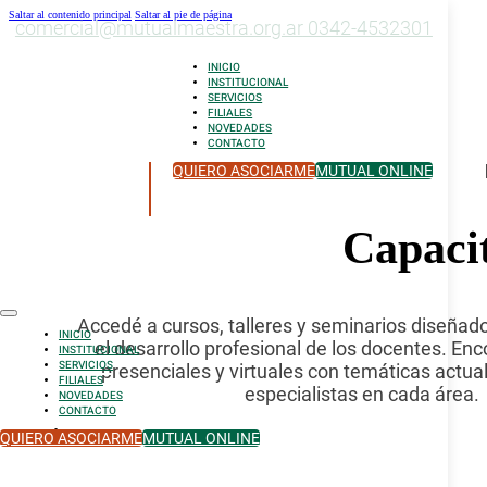
Saltar al contenido principal
Saltar al pie de página
comercial@mutualmaestra.org.ar
0342-4532301
INICIO
INSTITUCIONAL
SERVICIOS
FILIALES
NOVEDADES
CONTACTO
QUIERO ASOCIARME
MUTUAL ONLINE
Capaci
Accedé a cursos, talleres y seminarios diseña
INICIO
el desarrollo profesional de los docentes. En
INSTITUCIONAL
SERVICIOS
presenciales y virtuales con temáticas actual
FILIALES
especialistas en cada área.
NOVEDADES
CONTACTO
QUIERO ASOCIARME
MUTUAL ONLINE