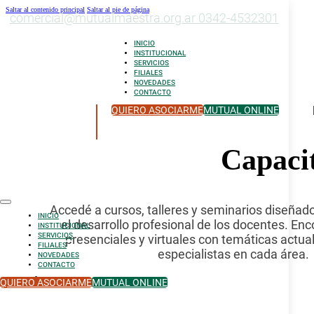
Saltar al contenido principal
Saltar al pie de página
comercial@mutualmaestra.org.ar
0342-4532301
INICIO
INSTITUCIONAL
SERVICIOS
FILIALES
NOVEDADES
CONTACTO
QUIERO ASOCIARME
MUTUAL ONLINE
Capaci
Accedé a cursos, talleres y seminarios diseña
INICIO
el desarrollo profesional de los docentes. En
INSTITUCIONAL
SERVICIOS
presenciales y virtuales con temáticas actual
FILIALES
especialistas en cada área.
NOVEDADES
CONTACTO
QUIERO ASOCIARME
MUTUAL ONLINE