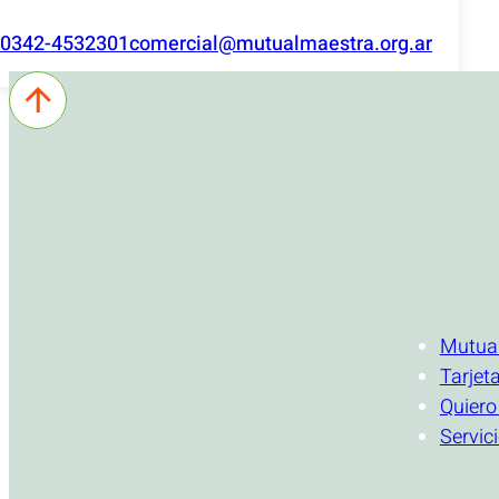
0342-4532301
comercial@mutualmaestra.org.ar
INSTITUCI
Mutua
Tarjet
Quiero
Servic