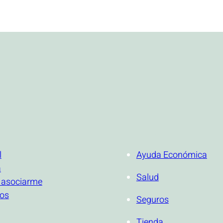
ONAL
SERVICIOS
l
Ayuda Económica
a
Salud
 asociarme
ios
Seguros
Tienda