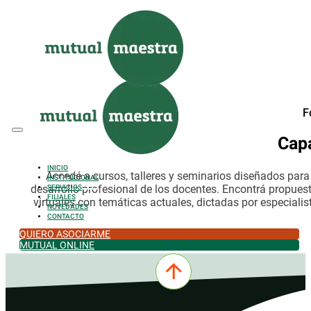
Saltar al contenido principal
Saltar al pie de página
F
Cap
INICIO
Accedé a cursos, talleres y seminarios diseñados par
INSTITUCIONAL
desarrollo profesional de los docentes. Encontrá propues
SERVICIOS
FILIALES
virtuales con temáticas actuales, dictadas por especialis
NOVEDADES
CONTACTO
QUIERO ASOCIARME
MUTUAL ONLINE
0342-4532301
comercial@mutualmaestra.org.ar