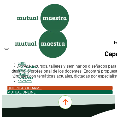
Saltar al contenido principal
Saltar al pie de página
F
Cap
INICIO
Accedé a cursos, talleres y seminarios diseñados par
INSTITUCIONAL
desarrollo profesional de los docentes. Encontrá propues
SERVICIOS
FILIALES
virtuales con temáticas actuales, dictadas por especialis
NOVEDADES
CONTACTO
QUIERO ASOCIARME
MUTUAL ONLINE
0342-4532301
comercial@mutualmaestra.org.ar