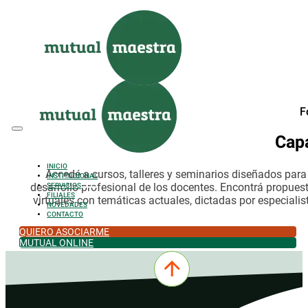
Saltar al contenido principal
Saltar al pie de página
F
Cap
INICIO
Accedé a cursos, talleres y seminarios diseñados par
INSTITUCIONAL
desarrollo profesional de los docentes. Encontrá propues
SERVICIOS
FILIALES
virtuales con temáticas actuales, dictadas por especialis
NOVEDADES
CONTACTO
QUIERO ASOCIARME
MUTUAL ONLINE
0342-4532301
comercial@mutualmaestra.org.ar