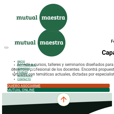
Saltar al contenido principal
Saltar al pie de página
F
Cap
INICIO
Accedé a cursos, talleres y seminarios diseñados par
INSTITUCIONAL
desarrollo profesional de los docentes. Encontrá propues
SERVICIOS
FILIALES
virtuales con temáticas actuales, dictadas por especialis
NOVEDADES
CONTACTO
QUIERO ASOCIARME
MUTUAL ONLINE
0342-4532301
comercial@mutualmaestra.org.ar