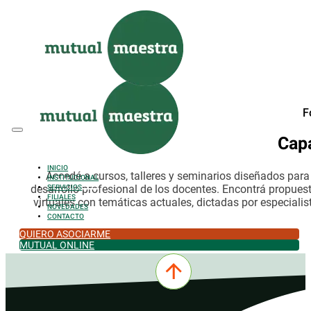
Saltar al contenido principal
Saltar al pie de página
F
Cap
INICIO
Accedé a cursos, talleres y seminarios diseñados par
INSTITUCIONAL
desarrollo profesional de los docentes. Encontrá propues
SERVICIOS
FILIALES
virtuales con temáticas actuales, dictadas por especialis
NOVEDADES
CONTACTO
QUIERO ASOCIARME
MUTUAL ONLINE
0342-4532301
comercial@mutualmaestra.org.ar