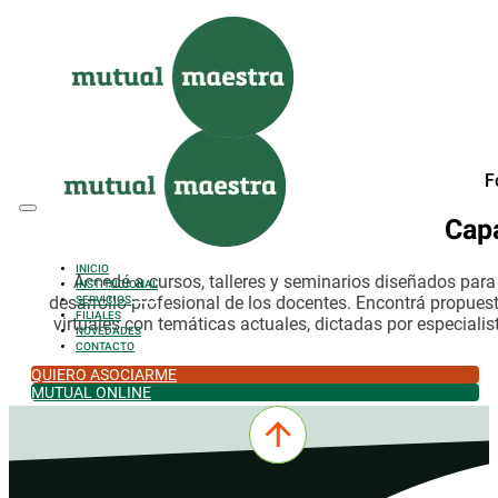
Saltar al contenido principal
Saltar al pie de página
F
Cap
INICIO
Accedé a cursos, talleres y seminarios diseñados par
INSTITUCIONAL
desarrollo profesional de los docentes. Encontrá propues
SERVICIOS
FILIALES
virtuales con temáticas actuales, dictadas por especialis
NOVEDADES
CONTACTO
QUIERO ASOCIARME
MUTUAL ONLINE
0342-4532301
comercial@mutualmaestra.org.ar