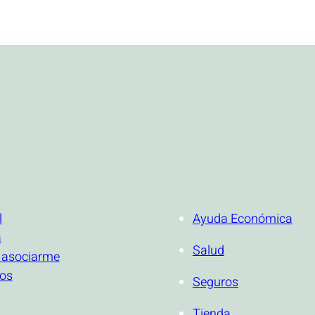
ONAL
SERVICIOS
l
Ayuda Económica
a
Salud
 asociarme
ios
Seguros
Tienda