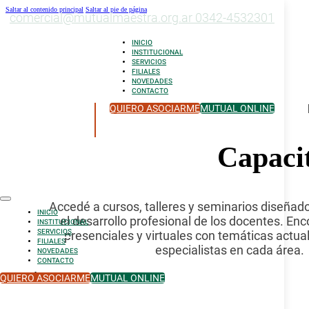
Saltar al contenido principal
Saltar al pie de página
comercial@mutualmaestra.org.ar
0342-4532301
INICIO
INSTITUCIONAL
SERVICIOS
FILIALES
NOVEDADES
CONTACTO
QUIERO ASOCIARME
MUTUAL ONLINE
Capaci
Accedé a cursos, talleres y seminarios diseña
INICIO
el desarrollo profesional de los docentes. En
INSTITUCIONAL
SERVICIOS
presenciales y virtuales con temáticas actual
FILIALES
especialistas en cada área.
NOVEDADES
CONTACTO
QUIERO ASOCIARME
MUTUAL ONLINE