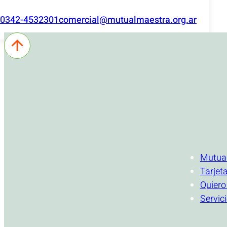
0342-4532301
comercial@mutualmaestra.org.ar
INSTITUCI
Mutua
Tarjet
Quiero
Servic