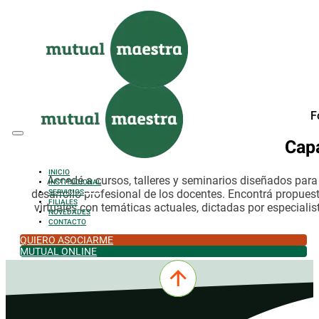
Saltar al contenido principal
Saltar al pie de página
F
Cap
INICIO
Accedé a cursos, talleres y seminarios diseñados par
INSTITUCIONAL
desarrollo profesional de los docentes. Encontrá propues
SERVICIOS
FILIALES
virtuales con temáticas actuales, dictadas por especialis
NOVEDADES
CONTACTO
QUIERO ASOCIARME
MUTUAL ONLINE
0342-4532301
comercial@mutualmaestra.org.ar