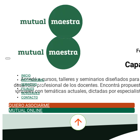
Saltar al contenido principal
Saltar al pie de página
F
Cap
INICIO
Accedé a cursos, talleres y seminarios diseñados par
INSTITUCIONAL
desarrollo profesional de los docentes. Encontrá propues
SERVICIOS
FILIALES
virtuales con temáticas actuales, dictadas por especialis
NOVEDADES
CONTACTO
QUIERO ASOCIARME
MUTUAL ONLINE
0342-4532301
comercial@mutualmaestra.org.ar