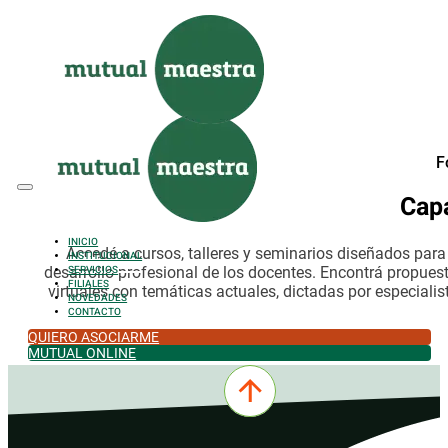
Saltar al contenido principal
Saltar al pie de página
F
Cap
INICIO
Accedé a cursos, talleres y seminarios diseñados par
INSTITUCIONAL
desarrollo profesional de los docentes. Encontrá propues
SERVICIOS
FILIALES
virtuales con temáticas actuales, dictadas por especialis
NOVEDADES
CONTACTO
QUIERO ASOCIARME
MUTUAL ONLINE
0342-4532301
comercial@mutualmaestra.org.ar