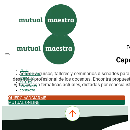
Saltar al contenido principal
Saltar al pie de página
F
Cap
INICIO
Accedé a cursos, talleres y seminarios diseñados par
INSTITUCIONAL
desarrollo profesional de los docentes. Encontrá propues
SERVICIOS
FILIALES
virtuales con temáticas actuales, dictadas por especialis
NOVEDADES
CONTACTO
QUIERO ASOCIARME
MUTUAL ONLINE
0342-4532301
comercial@mutualmaestra.org.ar