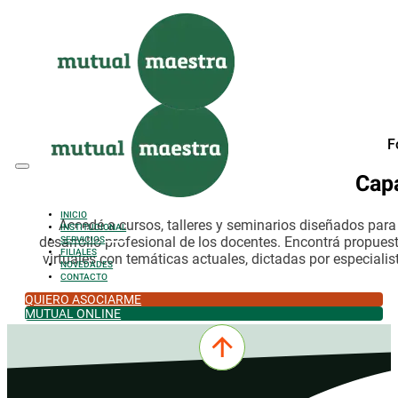
Saltar al contenido principal
Saltar al pie de página
F
Cap
INICIO
Accedé a cursos, talleres y seminarios diseñados par
INSTITUCIONAL
desarrollo profesional de los docentes. Encontrá propues
SERVICIOS
FILIALES
virtuales con temáticas actuales, dictadas por especialis
NOVEDADES
CONTACTO
QUIERO ASOCIARME
MUTUAL ONLINE
0342-4532301
comercial@mutualmaestra.org.ar