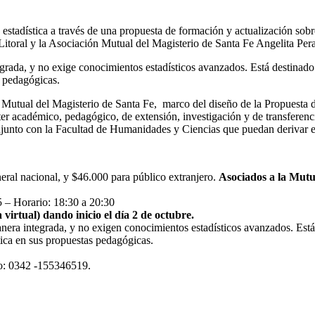
ón estadística a través de una propuesta de formación y actualización so
itoral y la Asociación Mutual del Magisterio de Santa Fe Angelita Pera
egrada, y no exige conocimientos estadísticos avanzados. Está destinad
s pedagógicas.
n Mutual del Magisterio de Santa Fe, marco del diseño de la Propuesta 
ter académico, pedagógico, de extensión, investigación y de transferen
conjunto con la Facultad de Humanidades y Ciencias que puedan derivar 
neral nacional, y $46.000 para público extranjero.
Asociados a la Mutu
5 – Horario: 18:30 a 20:30
virtual) dando inicio el día 2 de octubre.
anera integrada, y no exigen conocimientos estadísticos avanzados. Est
tica en sus propuestas pedagógicas.
no: 0342 -155346519.