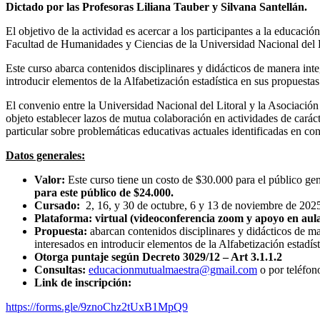
Dictado por las Profesoras Liliana Tauber y Silvana Santellán.
El objetivo de la actividad es acercar a los participantes a la educaci
Facultad de Humanidades y Ciencias de la Universidad Nacional del L
Este curso abarca contenidos disciplinares y didácticos de manera int
introducir elementos de la Alfabetización estadística en sus propuesta
El convenio entre la Universidad Nacional del Litoral y la Asociació
objeto establecer lazos de mutua colaboración en actividades de carác
particular sobre problemáticas educativas actuales identificadas en 
Datos generales:
Valor:
Este curso tiene un costo de $30.000 para el público ge
para este público de $24.000.
Cursado:
2, 16, y 30 de octubre, 6 y 13 de noviembre de 202
Plataforma:
virtual (videoconferencia zoom y apoyo en aula 
Propuesta:
abarcan contenidos disciplinares y didácticos de m
interesados en introducir elementos de la Alfabetización estadís
Otorga puntaje según Decreto 3029/12
– Art 3.1.1.2
Consultas:
educacionmutualmaestra@gmail.com
o por teléfo
Link de inscripción:
https://forms.gle/9znoChz2tUxB1MpQ9