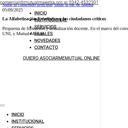
comercial@mutualmaestra.org.ar
0342-4532301
Saltar al contenido principal
Saltar al pie de página
05/09/2025
INICIO
La Alfabetización Estadística y los ciudadanos críticos
INSTITUCIONAL
SERVICIOS
Propuesta de formación y actualización docente. En el marco del c
FILIALES
UNL y Mutual Maestra
NOVEDADES
CONTACTO
QUIERO ASOCIARME
MUTUAL ONLINE
INICIO
INSTITUCIONAL