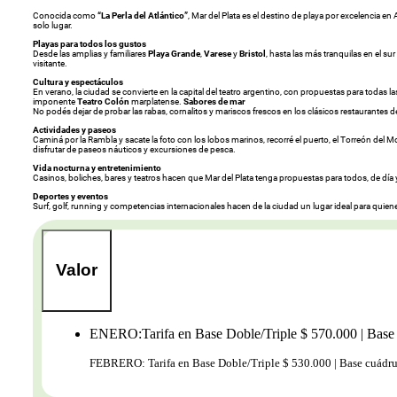
Conocida como
“La Perla del Atlántico”
, Mar del Plata es el destino de playa por excelencia en
solo lugar.
Playas para todos los gustos
Desde las amplias y familiares
Playa Grande
,
Varese
y
Bristol
, hasta las más tranquilas en el s
visitante.
Cultura y espectáculos
En verano, la ciudad se convierte en la capital del teatro argentino, con propuestas para todas
imponente
Teatro Colón
marplatense.
Sabores de mar
No podés dejar de probar las rabas, cornalitos y mariscos frescos en los clásicos restaurantes d
Actividades y paseos
Caminá por la Rambla y sacate la foto con los lobos marinos, recorré el puerto, el Torreón del
disfrutar de paseos náuticos y excursiones de pesca.
Vida nocturna y entretenimiento
Casinos, boliches, bares y teatros hacen que Mar del Plata tenga propuestas para todos, de día
Deportes y eventos
Surf, golf, running y competencias internacionales hacen de la ciudad un lugar ideal para quienes 
Valor
ENERO:Tarifa en Base Doble/Triple $ 570.000 | Base 
FEBRERO: Tarifa en Base Doble/Triple $ 530.000 | Base cuádru