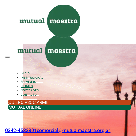
Saltar al contenido principal
Saltar al pie de página
INICIO
INSTITUCIONAL
SERVICIOS
FILIALES
NOVEDADES
CONTACTO
QUIERO ASOCIARME
MUTUAL ONLINE
0342-4532301
comercial@mutualmaestra.org.ar