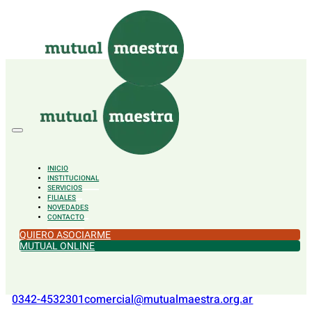
Saltar al contenido principal
Saltar al pie de página
INICIO
INSTITUCIONAL
SERVICIOS
FILIALES
NOVEDADES
CONTACTO
QUIERO ASOCIARME
MUTUAL ONLINE
0342-4532301
comercial@mutualmaestra.org.ar